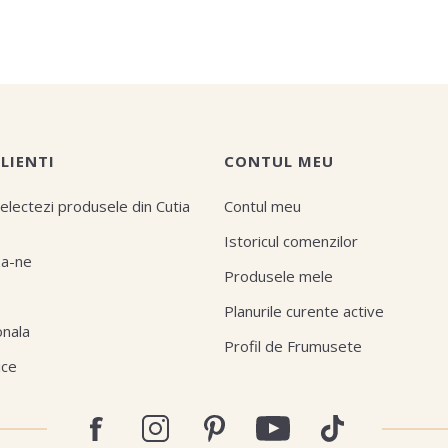
CLIENTI
CONTUL MEU
electezi produsele din Cutia
Contul meu
Istoricul comenzilor
za-ne
Produsele mele
Planurile curente active
onala
Profil de Frumusete
ice