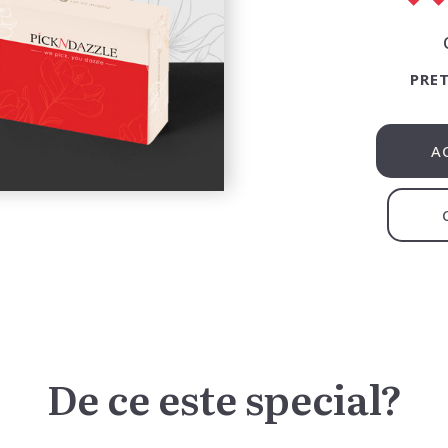
PRET
A
De ce este special?