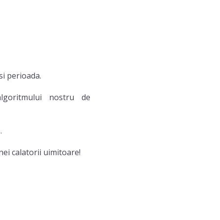
 si perioada.
lgoritmului nostru de
.
ei calatorii uimitoare!