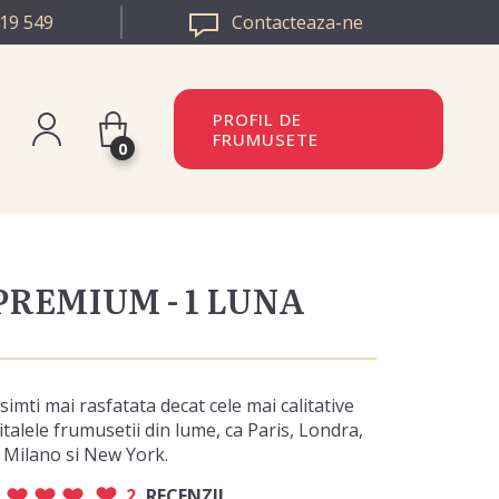
19 549
Contacteaza-ne
PROFIL DE
FRUMUSETE
0
istreaza-te
BULGARIA
n
PREMIUM - 1 LUNA
EUROPA
simti mai rasfatata decat cele mai calitative
italele frumusetii din lume, ca Paris, Londra,
Milano si New York.
2
RECENZII