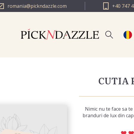
romania@pickndazzle.com
+40 747 4
Inreg
PICK N DAZZLE 
Log i
CUTIA 
PICK N DAZZLE 
Nimic nu te face sa te 
branduri de lux din cap