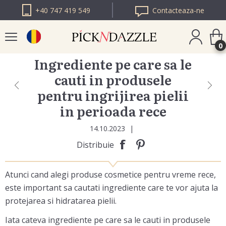
+40 747 419 549
Contacteaza-ne
0
Ingrediente pe care sa le
cauti in produsele
PICK N DAZZLE
pentru ingrijirea pielii
BULGARIA
in perioada rece
PICK N DAZZLE
EUROPA
14.10.2023
|
Distribuie
Atunci cand alegi produse cosmetice pentru vreme rece,
este important sa cautati ingrediente care te vor ajuta la
protejarea si hidratarea pielii.
Iata cateva ingrediente pe care sa le cauti in produsele