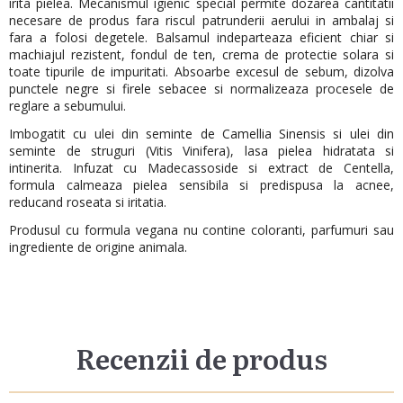
irita pielea. Mecanismul igienic special permite dozarea cantitatii
necesare de produs fara riscul patrunderii aerului in ambalaj si
fara a folosi degetele. Balsamul indeparteaza eficient chiar si
machiajul rezistent, fondul de ten, crema de protectie solara si
toate tipurile de impuritati. Absoarbe excesul de sebum, dizolva
punctele negre si firele sebacee si normalizeaza procesele de
reglare a sebumului.
Imbogatit cu ulei din seminte de Camellia Sinensis si ulei din
seminte de struguri (Vitis Vinifera), lasa pielea hidratata si
intinerita. Infuzat cu Madecassoside si extract de Centella,
formula calmeaza pielea sensibila si predispusa la acnee,
reducand roseata si iritatia.
Produsul cu formula vegana nu contine coloranti, parfumuri sau
ingrediente de origine animala.
Recenzii de produs