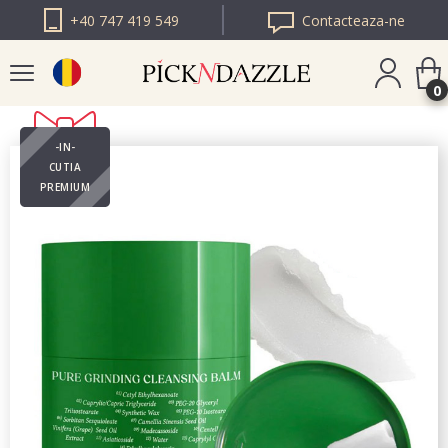
+40 747 419 549
Contacteaza-ne
0
-IN-
PICK N DAZZLE
CUTIA
BULGARIA
PREMIUM
PICK N DAZZLE
EUROPA