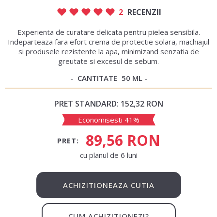
2
RECENZII
Experienta de curatare delicata pentru pielea sensibila.
Indeparteaza fara efort crema de protectie solara, machiajul
si produsele rezistente la apa, minimizand senzatia de
greutate si excesul de sebum.
CANTITATE
50 ML
PRET STANDARD:
152,32 RON
Economisesti 41%
89,56 RON
PRET:
сu planul de 6 luni
ACHIZITIONEAZA CUTIA
CUM ACHIZITIONEZI?