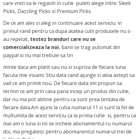
care vreti sa le regasiti in cutie puteti alege intre: Sleek
Picks, Dazzling Picks si Premium Picks.
De ce am ales si aleg in continuare acest serviciu: in
primul rand pentru ca dupa atatea cutii produsele nu s-
au repetat,
testez branduri care nu se
comercializeaza la noi
, banii se trag automat din
paypal si nu mai trebuie sa tin
minte daca am platit sau nu si supriza de fiecare luna
facuta mie insami. Stiu data cand ajunge si abia astept sa
vad ce am primit nou. De fiecare data imi propun sa
termin ce am prin casa pana incep un produs din cutie,
dar nu ma pot abtine pentru ca sunt prea tentata de
fiecare data.Am ajuns la cutia numarul 11 si sunt la fel de
multumita de acest serviciu ca la prima cutie si, pentru ca
mai am o luna si mi se incheie abonamentul cu numarul
doi, ma pregatesc pentru abomanentul numarul trei de