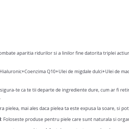
te aparitia ridurilor si a linilor fine datorita triplei actiu
 Hialuronic+Coenzima Q10+Ulei de migdale dulci+Ulei de ma
Asigura-te ca te tii departe de ingrediente dure, cum ar fi retinol
.
a pielea, mai ales daca pielea ta este expusa la soare, si pot 
I
: Foloseste produse pentru piele care sunt naturala si orga