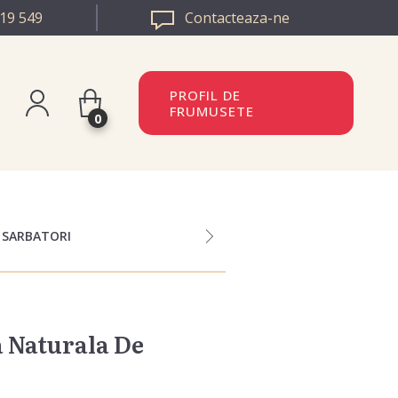
19 549
Contacteaza-ne
PROFIL DE
FRUMUSETE
0
istreaza-te
BULGARIA
n
EUROPA
 SARBATORI
a Naturala De