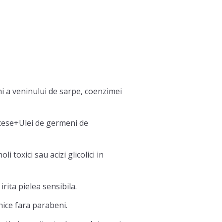
ni a veninului de sarpe, coenzimei
cese+Ulei de germeni de
i toxici sau acizi glicolici in
irita pielea sensibila.
nice fara parabeni.