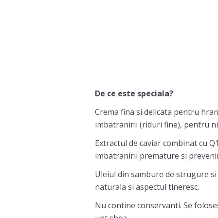
De ce este speciala?
Crema fina si delicata pentru hran
imbatranirii (riduri fine), pentru 
Extractul de caviar combinat cu Q1
imbatranirii premature si prevenin
Uleiul din sambure de strugure si u
naturala si aspectul tineresc.
Nu contine conservanti. Se foloses
unt shea.