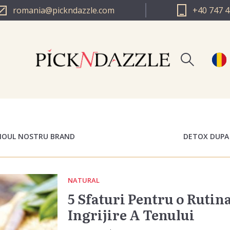
romania@pickndazzle.com
+40 747 4
Inreg
PICK N DAZZLE 
Log i
PICK N DAZZLE 
 NOUL NOSTRU BRAND
DETOX DUPA
NATURAL
5 Sfaturi Pentru o Rutin
Ingrijire A Tenului