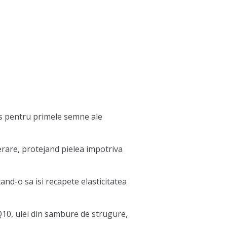
les pentru primele semne ale
erare, protejand pielea impotriva
and-o sa isi recapete elasticitatea
 Q10, ulei din sambure de strugure,