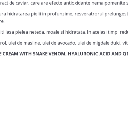
act de caviar, care are efecte antioxidante nemaipomenite si 
ura hidratarea pielii in profunzime, resveratrorul prelungeste
re.
ti lasa pielea neteda, moale si hidratata. In acelasi timp, red
rol, ulei de masline, ulei de avocado, ulei de migdale dulci, vi
CE CREAM WITH SNAKE VENOM, HYALURONIC ACID AND Q1