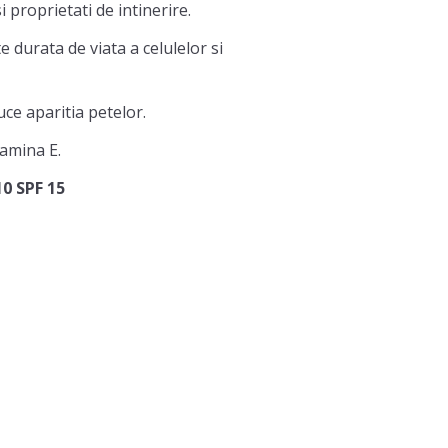
proprietati de intinerire.
 durata de viata a celulelor si
uce aparitia petelor.
tamina E.
0 SPF 15